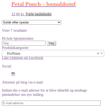
Petal Punch – bomuldsstof
Dette
32,00
kr.
Vælg muligheder
vare
har
flere
Sorteret
Viser 7 resultater
varianter.
efter
Mulighederne
På hele hjemmesiden
seneste
kan
Søg
vælges
efter:
Produktkategorier
på
varesiden
Hoffman
×
Like Orimono på Facebook
Social
View
orimono.dk’s
profile
Abonner på blog via e-mail
on
Instagram
Indtast din e-mail adresse for at blive tilmeldt og modtage
påmindelser om nye indlæg.
E-