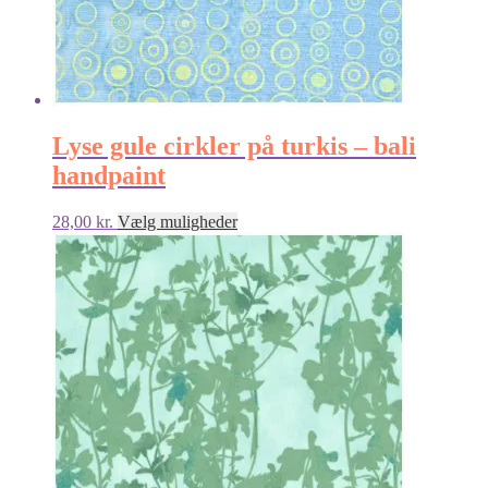
Lyse gule cirkler på turkis – bali
handpaint
Dette
28,00
kr.
Vælg muligheder
vare
har
flere
varianter.
Mulighederne
kan
vælges
på
varesiden