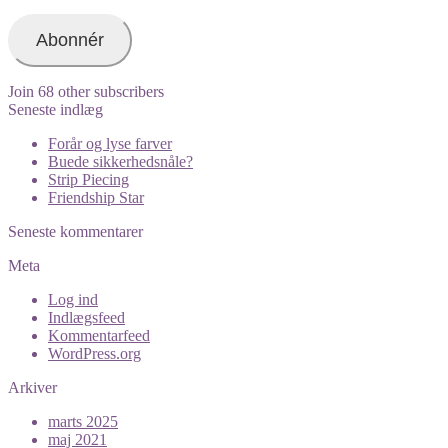
mail-
adresse
Abonnér
Join 68 other subscribers
Seneste indlæg
Forår og lyse farver
Buede sikkerhedsnåle?
Strip Piecing
Friendship Star
Seneste kommentarer
Meta
Log ind
Indlægsfeed
Kommentarfeed
WordPress.org
Arkiver
marts 2025
maj 2021