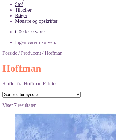
Stof
Tilbehør
Bøger
Mønstre og opskrifter
0,00
kr.
0 varer
Ingen varer i kurven.
Forside
/
Producent
/
Hoffman
Hoffman
Stoffer fra Hoffman Fabrics
Sorteret
Viser 7 resultater
efter
seneste