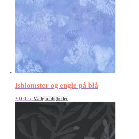
Isblomster og engle på blå
Dette
30,00
kr.
Vælg muligheder
vare
har
flere
varianter.
Mulighederne
kan
vælges