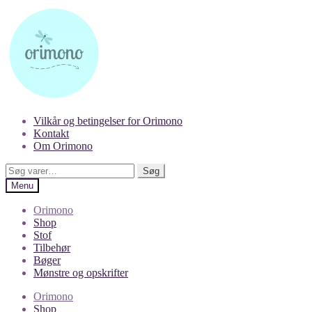
Spring
Spring
til
til
navigation
indhold
Vilkår og betingelser for Orimono
Kontakt
Om Orimono
Søg
Søg
efter:
Menu
Orimono
Shop
Stof
Tilbehør
Bøger
Mønstre og opskrifter
Orimono
Shop