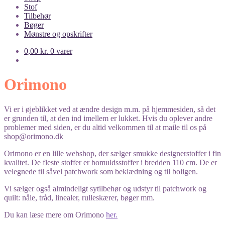
Stof
Tilbehør
Bøger
Mønstre og opskrifter
0,00
kr.
0 varer
Orimono
Vi er i øjeblikket ved at ændre design m.m. på hjemmesiden, så det
er grunden til, at den ind imellem er lukket. Hvis du oplever andre
problemer med siden, er du altid velkommen til at maile til os på
shop@orimono.dk
Orimono er en lille webshop, der sælger smukke designerstoffer i fin
kvalitet. De fleste stoffer er bomuldsstoffer i bredden 110 cm. De er
velegnede til såvel patchwork som beklædning og til boligen.
Vi sælger også almindeligt sytilbehør og udstyr til patchwork og
quilt: nåle, tråd, linealer, rulleskærer, bøger mm.
Du kan læse mere om Orimono
her.