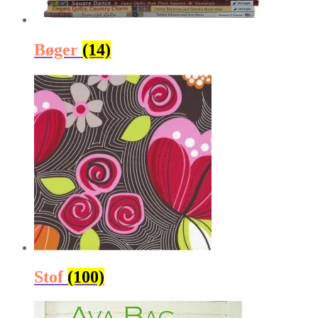
Bøger
(14)
Stof
(100)