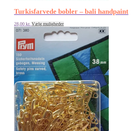
Turkisfarvede bobler – bali handpaint
Dette
28,00
kr.
Vælg muligheder
vare
har
flere
varianter.
Mulighederne
kan
vælges
på
varesiden