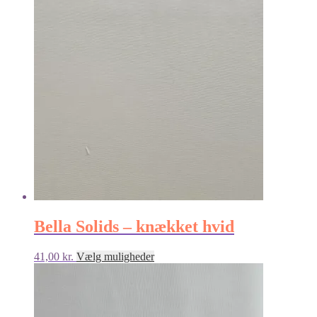
vælges
på
varesiden
Bella Solids – knækket hvid
Dette
41,00
kr.
Vælg muligheder
vare
har
flere
varianter.