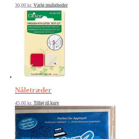
Dette
30,00
kr.
Vælg muligheder
vare
har
flere
varianter.
Mulighederne
kan
vælges
på
varesiden
Nåletræder
45,00
kr.
Tilføj til kurv