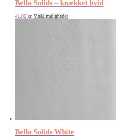
Bella Solids – knækket hvid
Dette
41,00
kr.
Vælg muligheder
vare
har
flere
varianter.
Mulighederne
kan
vælges
på
varesiden
Bella Solids White