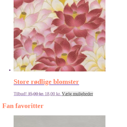
Mulighederne
kan
vælges
på
varesiden
Store rødlige blomster
Den
Den
Dette
Tilbud!
35,00
kr.
18,00
kr.
Vælg muligheder
oprindelige
aktuelle
vare
pris
pris
har
Fan favoritter
var:
er:
flere
35,00 kr..
18,00 kr..
varianter.
Mulighederne
kan