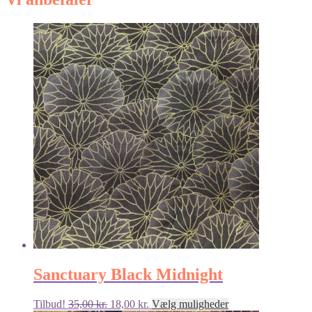
Sanctuary Black Midnight
Den
Den
Dette
Tilbud!
35,00
kr.
18,00
kr.
Vælg muligheder