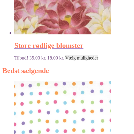
Store rødlige blomster
Den
Den
Dette
Tilbud!
35,00
kr.
18,00
kr.
Vælg muligheder
oprindelige
aktuelle
vare
pris
pris
har
Bedst sælgende
var:
er:
flere
35,00 kr..
18,00 kr..
varianter.
Mulighederne
kan
vælges
på
varesiden