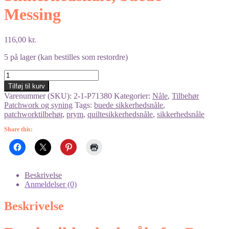
Messing
116,00
kr.
5 på lager (kan bestilles som restordre)
Sikkerhedsnåle,
buede
Tilføj til kurv
-
Varenummer (SKU):
2-1-P71380
Kategorier:
Nåle
,
Tilbehør
Messing
Patchwork og syning
Tags:
buede sikkerhedsnåle
,
antal
patchworktilbehør
,
prym
,
quiltesikkerhedsnåle
,
sikkerhedsnåle
Share this:
Beskrivelse
Anmeldelser (0)
Beskrivelse