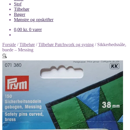
Stof
Tilbehør
Bøger
Mønstre og opskrifter
0,00
kr.
0 varer
Forside
/
Tilbehør
/
Tilbehør Patchwork og syning
/
Sikkerhedsnåle,
buede – Messing
🔍