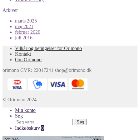
Arkiver
marts 2025
maj 2021
februar 2020
juli 2016
Vilkår og betingelser for Orimono
Kontakt
Om Orimono
orimono CVR: 22017241 shop@orimono.dk
© Orimono 2024
Min konto
Søg
Søg
Søg
efter:
Indkøbskurv
0