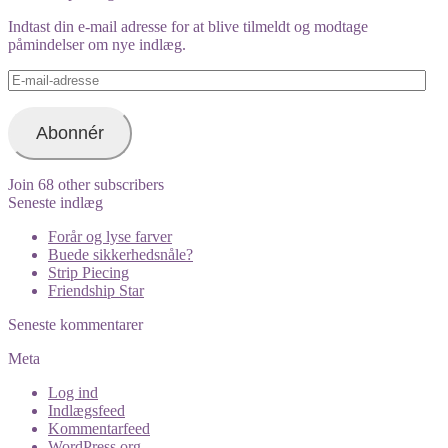
on
Instagram
Indtast din e-mail adresse for at blive tilmeldt og modtage
påmindelser om nye indlæg.
E-
mail-
adresse
Abonnér
Join 68 other subscribers
Seneste indlæg
Forår og lyse farver
Buede sikkerhedsnåle?
Strip Piecing
Friendship Star
Seneste kommentarer
Meta
Log ind
Indlægsfeed
Kommentarfeed
WordPress.org