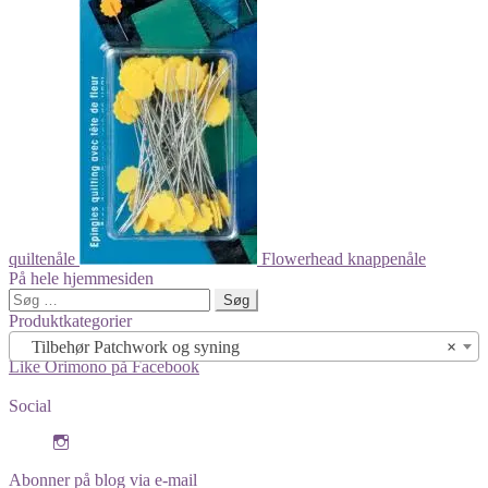
quiltenåle
Flowerhead knappenåle
På hele hjemmesiden
Søg
efter:
Produktkategorier
Tilbehør Patchwork og syning
×
Like Orimono på Facebook
Social
View
orimono.dk’s
profile
Abonner på blog via e-mail