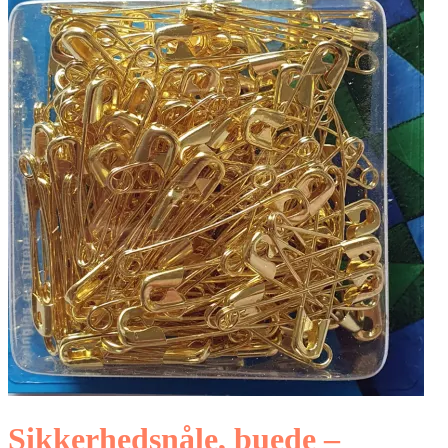
Sikkerhedsnåle, buede –