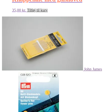
35,00
kr.
Tilføj til kurv
John James