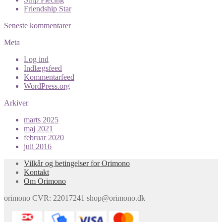
Friendship Star
Seneste kommentarer
Meta
Log ind
Indlægsfeed
Kommentarfeed
WordPress.org
Arkiver
marts 2025
maj 2021
februar 2020
juli 2016
Vilkår og betingelser for Orimono
Kontakt
Om Orimono
orimono CVR: 22017241 shop@orimono.dk