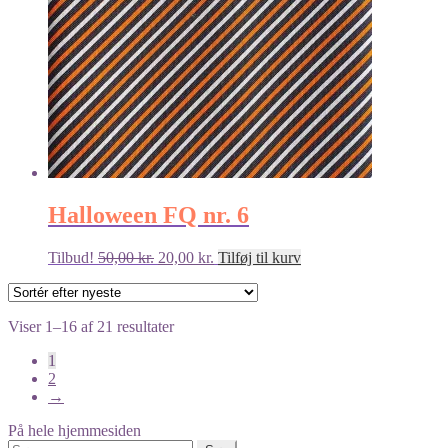
Halloween FQ nr. 6
Den
Den
Tilbud!
50,00
kr.
20,00
kr.
Tilføj til kurv
oprindelige
aktuelle
pris
pris
var:
er:
Sorteret
Viser 1–16 af 21 resultater
50,00 kr..
20,00 kr..
efter
1
seneste
2
→
På hele hjemmesiden
Søg