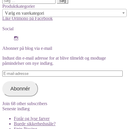
efter:
Produktkategorier
Vælg en varekategori
Like Orimono på Facebook
Social
View
orimono.dk’s
profile
Abonner på blog via e-mail
on
Instagram
Indtast din e-mail adresse for at blive tilmeldt og modtage
påmindelser om nye indlæg.
E-
mail-
adresse
Abonnér
Join 68 other subscribers
Seneste indlæg
Forår og lyse farver
Buede sikkerhedsnåle?
Strip Piecing