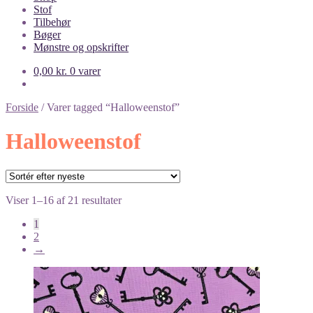
Stof
Tilbehør
Bøger
Mønstre og opskrifter
0,00
kr.
0 varer
Forside
/
Varer tagged “Halloweenstof”
Halloweenstof
Sorteret
Viser 1–16 af 21 resultater
efter
1
seneste
2
→