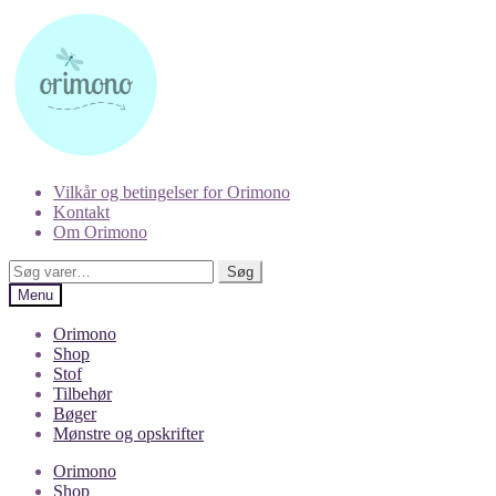
Spring
Spring
til
til
navigation
indhold
Vilkår og betingelser for Orimono
Kontakt
Om Orimono
Søg
Søg
efter:
Menu
Orimono
Shop
Stof
Tilbehør
Bøger
Mønstre og opskrifter
Orimono
Shop