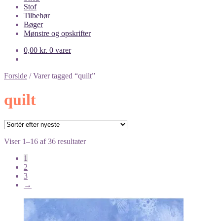
Stof
Tilbehør
Bøger
Mønstre og opskrifter
0,00
kr.
0 varer
Forside
/
Varer tagged “quilt”
quilt
Sorteret
Viser 1–16 af 36 resultater
efter
1
seneste
2
3
→