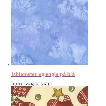
Isblomster og engle på blå
Dette
30,00
kr.
Vælg muligheder
vare
har
flere
varianter.
Mulighederne