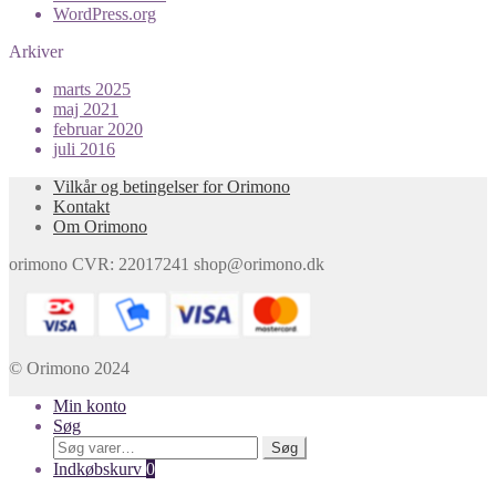
WordPress.org
Arkiver
marts 2025
maj 2021
februar 2020
juli 2016
Vilkår og betingelser for Orimono
Kontakt
Om Orimono
orimono CVR: 22017241 shop@orimono.dk
© Orimono 2024
Min konto
Søg
Søg
Søg
efter:
Indkøbskurv
0