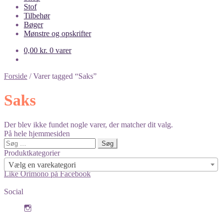
Stof
Tilbehør
Bøger
Mønstre og opskrifter
0,00
kr.
0 varer
Forside
/
Varer tagged “Saks”
Saks
Der blev ikke fundet nogle varer, der matcher dit valg.
På hele hjemmesiden
Søg
efter:
Produktkategorier
Vælg en varekategori
Like Orimono på Facebook
Social
View
orimono.dk’s