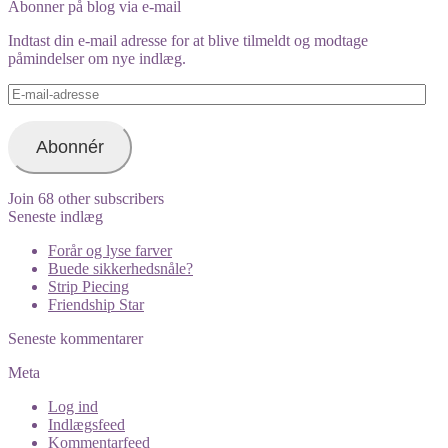
profile
Abonner på blog via e-mail
on
Instagram
Indtast din e-mail adresse for at blive tilmeldt og modtage
påmindelser om nye indlæg.
E-
mail-
adresse
Abonnér
Join 68 other subscribers
Seneste indlæg
Forår og lyse farver
Buede sikkerhedsnåle?
Strip Piecing
Friendship Star
Seneste kommentarer
Meta
Log ind
Indlægsfeed
Kommentarfeed