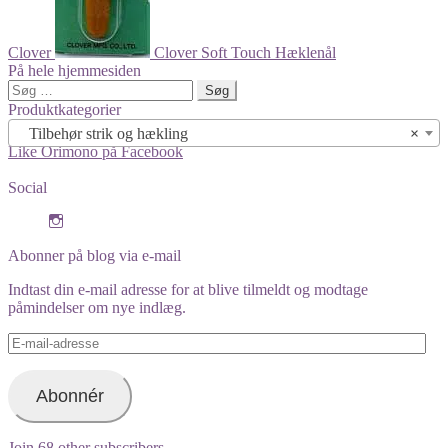
Clover
Clover Soft Touch Hæklenål
På hele hjemmesiden
Søg
efter:
Produktkategorier
Tilbehør strik og hækling
×
Like Orimono på Facebook
Social
View
orimono.dk’s
profile
Abonner på blog via e-mail
on
Instagram
Indtast din e-mail adresse for at blive tilmeldt og modtage
påmindelser om nye indlæg.
E-
mail-
adresse
Abonnér
Join 68 other subscribers