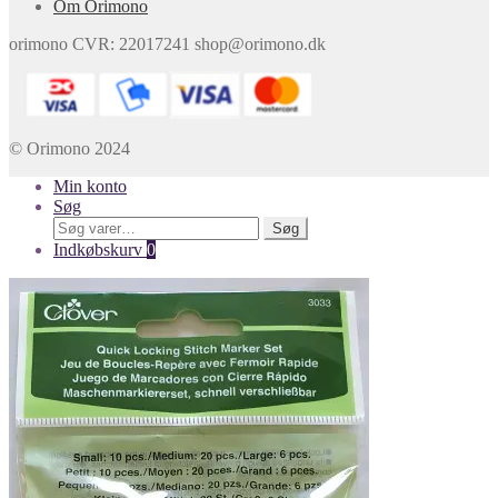
Om Orimono
orimono CVR: 22017241 shop@orimono.dk
© Orimono 2024
Min konto
Søg
Søg
Søg
efter:
Indkøbskurv
0