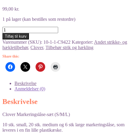
99,00
kr.
1 på lager (kan bestilles som restordre)
Clover
Markeringslåse-
Tilføj til kurv
sæt
Varenummer (SKU):
10-1-1-C9422
Kategorier:
Andet strikke- og
antal
hækletilbehør
,
Clover
,
Tilbehør strik og hækling
Share this:
Beskrivelse
Anmeldelser (0)
Beskrivelse
Clover Markeringslåse-sæt (S/M/L)
10 stk. small, 20 stk. medium og 6 stk large markeringslåse, som
leveres i en fin lille plastikæske.