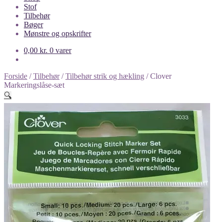
Stof
Tilbehør
Bøger
Mønstre og opskrifter
0,00
kr.
0 varer
Forside
/
Tilbehør
/
Tilbehør strik og hækling
/
Clover
Markeringslåse-sæt
🔍