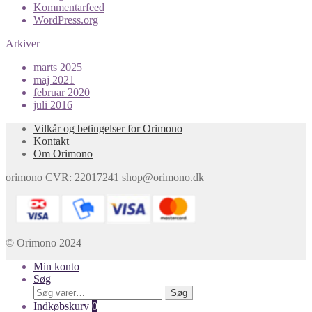
Kommentarfeed
WordPress.org
Arkiver
marts 2025
maj 2021
februar 2020
juli 2016
Vilkår og betingelser for Orimono
Kontakt
Om Orimono
orimono CVR: 22017241 shop@orimono.dk
© Orimono 2024
Min konto
Søg
Søg
Søg
efter:
Indkøbskurv
0