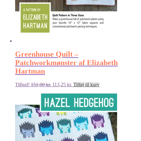
Greenhouse Quilt –
Patchworkmønster af Elizabeth
Hartman
Den
Den
Tilbud!
151,00
kr.
113,25
kr.
Tilføj til kurv
oprindelige
aktuelle
pris
pris
var:
er:
151,00 kr..
113,25 kr..