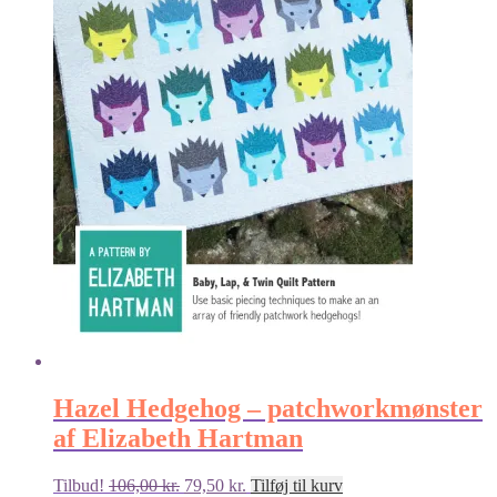
Hazel Hedgehog – patchworkmønster
af Elizabeth Hartman
Den
Den
Tilbud!
106,00
kr.
79,50
kr.
Tilføj til kurv