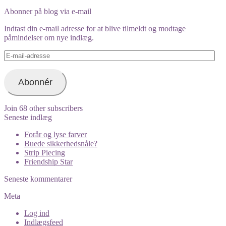
orimono.dk’s
profile
Abonner på blog via e-mail
on
Instagram
Indtast din e-mail adresse for at blive tilmeldt og modtage
påmindelser om nye indlæg.
E-
mail-
adresse
Abonnér
Join 68 other subscribers
Seneste indlæg
Forår og lyse farver
Buede sikkerhedsnåle?
Strip Piecing
Friendship Star
Seneste kommentarer
Meta
Log ind
Indlægsfeed