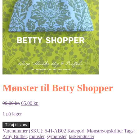
Mønster til Betty Shopper
Den
Den
99,00
kr.
65,00
kr.
oprindelige
aktuelle
1 på lager
pris
pris
var:
er:
Mønster
Tilføj til kurv
99,00 kr..
65,00 kr..
til
Varenummer (SKU):
5-H-AB02
Kategori:
Mønstre/opskrifter
Tags:
Betty
Amy Buttler
,
mønster
,
symønster
,
taskemønster