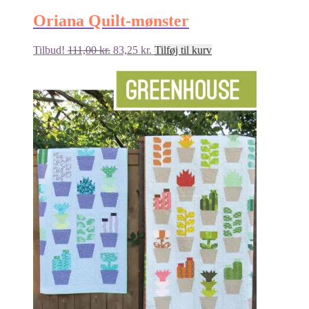
Oriana Quilt-mønster
Den
Den
Tilbud!
111,00
kr.
83,25
kr.
Tilføj til kurv
oprindelige
aktuelle
pris
pris
var:
er:
111,00 kr..
83,25 kr..