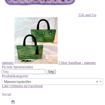
Glo and Go
mønster
Chloe handbag - mønster
På hele hjemmesiden
Søg
efter:
Produktkategorier
Mønstre/opskrifter
×
Like Orimono på Facebook
Social
View