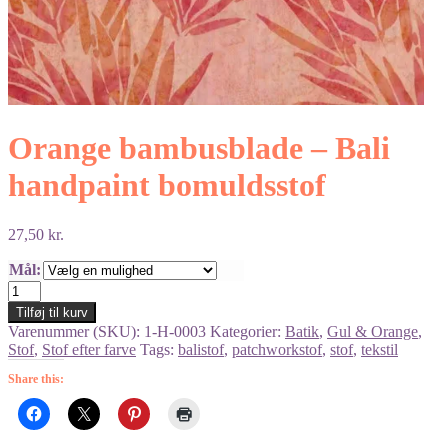
Orange bambusblade – Bali
handpaint bomuldsstof
27,50
kr.
Mål:
Orange
bambusblade
Tilføj til kurv
-
Varenummer (SKU):
1-H-0003
Kategorier:
Batik
,
Gul & Orange
,
Bali
Stof
,
Stof efter farve
Tags:
balistof
,
patchworkstof
,
stof
,
tekstil
handpaint
bomuldsstof
Share this:
antal