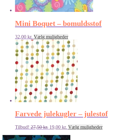
Mini Boquet – bomuldsstof
Dette
32,00
kr.
Vælg muligheder
vare
har
flere
varianter.
Mulighederne
kan
vælges
på
varesiden
Farvede julekugler – julestof
Den
Den
Dette
Tilbud!
27,50
kr.
19,00
kr.
Vælg muligheder
oprindelige
aktuelle
vare
pris
pris
har