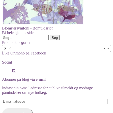
Blomstersymfoni - Bomuldsstof
På hele hjemmesiden
Søg
efter:
Produktkategorier
Stof
×
Like Orimono på Facebook
Social
View
orimono.dk’s
profile
Abonner på blog via e-mail
on
Instagram
Indtast din e-mail adresse for at blive tilmeldt og modtage
påmindelser om nye indlæg.
E-
mail-
adresse