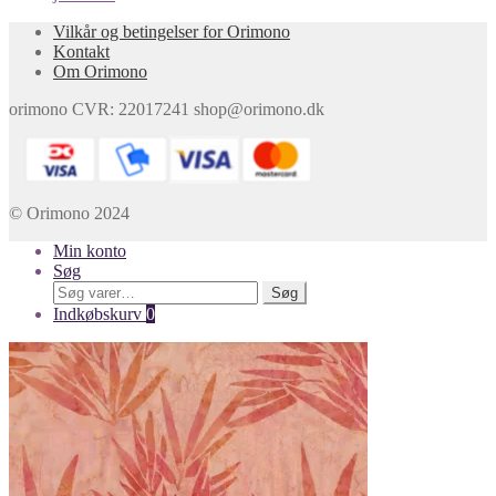
Vilkår og betingelser for Orimono
Kontakt
Om Orimono
orimono CVR: 22017241 shop@orimono.dk
© Orimono 2024
Min konto
Søg
Søg
Søg
efter:
Indkøbskurv
0