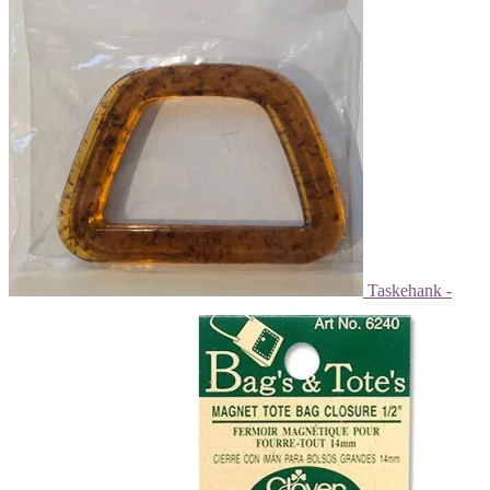
varesiden
Taskehank -