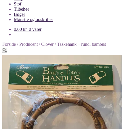
Stof
Tilbehør
Bøger
Mønstre og opskrifter
0,00
kr.
0 varer
Forside
/
Producent
/
Clover
/
Taskehank – rund, bambus
🔍