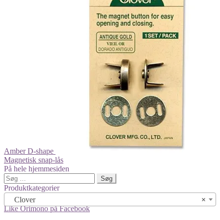
Amber D-shape
Magnetisk snap-lås
På hele hjemmesiden
Søg
efter:
Produktkategorier
Clover
×
Like Orimono på Facebook