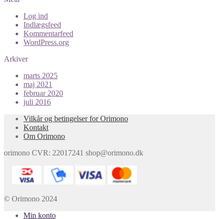
Log ind
Indlægsfeed
Kommentarfeed
WordPress.org
Arkiver
marts 2025
maj 2021
februar 2020
juli 2016
Vilkår og betingelser for Orimono
Kontakt
Om Orimono
orimono CVR: 22017241 shop@orimono.dk
© Orimono 2024
Min konto