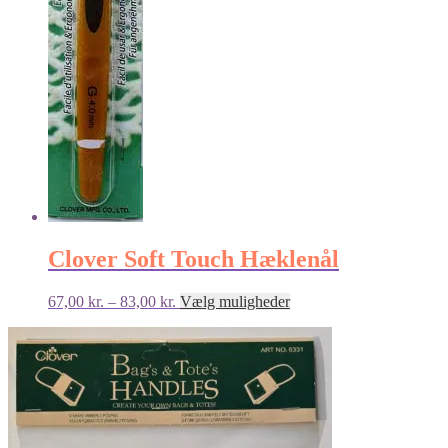
Clover Soft Touch Hæklenål
Prisinterval:
Dette
67,00
kr.
–
83,00
kr.
Vælg muligheder
67,00 kr.
vare
til
har
83,00 kr.
flere
varianter.
Mulighederne
kan
vælges
på