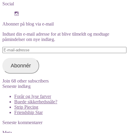
Social
View
orimono.dk’s
profile
Abonner på blog via e-mail
on
Instagram
Indtast din e-mail adresse for at blive tilmeldt og modtage
påmindelser om nye indlæg.
E-
mail-
adresse
Abonnér
Join 68 other subscribers
Seneste indlæg
Forår og lyse farver
Buede sikkerhedsnåle?
Strip Piecing
Friendship Star
Seneste kommentarer
Meta