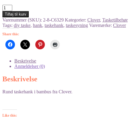
Taskehank
-
Tilføj til kurv
rund,
Varenummer (SKU):
2-8-C6329
Kategorier:
Clover
,
Tasketilbehør
bambus
Tags:
diy taske
,
hank
,
taskehank
,
taskesyning
Varemærke:
Clover
antal
Share this:
Beskrivelse
Anmeldelser (0)
Beskrivelse
Rund taskehank i bambus fra Clover.
Like this: