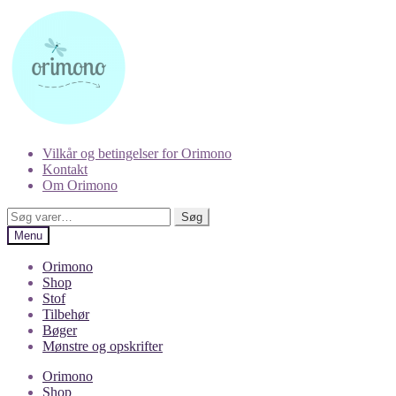
Spring
Spring
til
til
navigation
indhold
Vilkår og betingelser for Orimono
Kontakt
Om Orimono
Søg
Søg
efter:
Menu
Orimono
Shop
Stof
Tilbehør
Bøger
Mønstre og opskrifter
Orimono
Shop