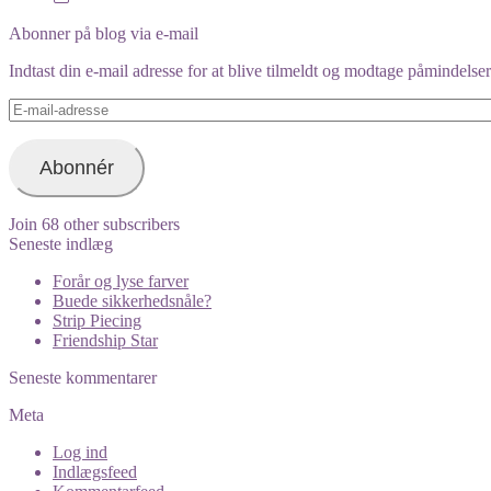
orimono.dk’s
profile
Abonner på blog via e-mail
on
Instagram
Indtast din e-mail adresse for at blive tilmeldt og modtage påmindels
E-
mail-
adresse
Abonnér
Join 68 other subscribers
Seneste indlæg
Forår og lyse farver
Buede sikkerhedsnåle?
Strip Piecing
Friendship Star
Seneste kommentarer
Meta
Log ind
Indlægsfeed