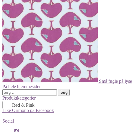
varianter.
Mulighederne
kan
vælges
på
varesiden
Små fugle på lyse
På hele hjemmesiden
Søg
efter:
Produktkategorier
Rød & Pink
Like Orimono på Facebook
Social
View