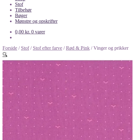
Stof
Tilbehør
Bøger
Mønstre og opskrifter
0,00
kr.
0 varer
Forside
/
Stof
/
Stof efter farve
/
Rød & Pink
/
Vinger og prikker
🔍