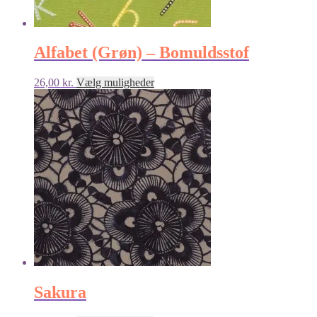
Alfabet (Grøn) – Bomuldsstof
Dette
26,00
kr.
Vælg muligheder
vare
har
flere
varianter.
Mulighederne
kan
vælges
på
varesiden
Sakura