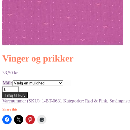
Vinger og prikker
33,50
kr.
Mål:
Vinger
og
Tilføj til kurv
prikker
Varenummer (SKU):
1-BT-0631
Kategorier:
Rød & Pink
,
Småmønstr
antal
Share this: