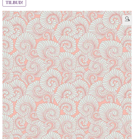
TILBUD!
🔍