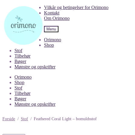
Spring
Spring
Vilkår og betingelser for Orimono
til
til
Kontakt
navigation
indhold
Om Orimono
Menu
Orimono
Shop
Stof
Tilbehør
Bøger
Mønstre og opskrifter
Orimono
Shop
Stof
Tilbehør
Bøger
Mønstre og opskrifter
Forside
/
Stof
/
Feathered Coral Light – bomuldsstof