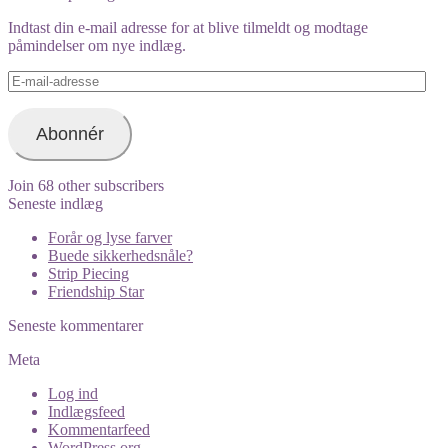
on
Instagram
Indtast din e-mail adresse for at blive tilmeldt og modtage
påmindelser om nye indlæg.
E-
mail-
adresse
Abonnér
Join 68 other subscribers
Seneste indlæg
Forår og lyse farver
Buede sikkerhedsnåle?
Strip Piecing
Friendship Star
Seneste kommentarer
Meta
Log ind
Indlægsfeed
Kommentarfeed
WordPress.org