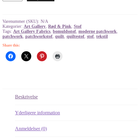
Coral
Light
-
bomuldsstof
Varenummer (SKU):
N/A
antal
Kategorier:
Art Gallery
,
Rød & Pink
,
Stof
Tags:
Art Gallery Fabrics
,
bomuldsstof
,
moderne patchwork
,
patchwork
,
patchworkstof
,
quilt
,
quiltestof
,
stof
,
tekstil
Share this:
Beskrivelse
Yderligere information
Anmeldelser (0)