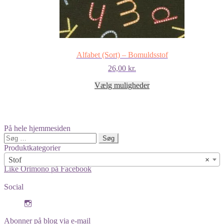
Alfabet (Sort) – Bomuldsstof
26,00
kr.
Dette
Vælg muligheder
vare
har
flere
varianter.
På hele hjemmesiden
Mulighederne
Søg
kan
efter:
Produktkategorier
vælges
på
Stof
×
varesiden
Like Orimono på Facebook
Social
View
orimono.dk’s
profile
Abonner på blog via e-mail