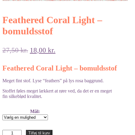
Feathered Coral Light –
bomuldsstof
Den
Den
27,50
kr.
18,00
kr.
oprindelige
aktuelle
pris
pris
Feathered Coral Light – bomuldsstof
var:
er:
27,50 kr..
18,00 kr..
Meget fint stof. Lyse “feathers” på lys rosa baggrund.
Stoffet føles meget lækkert at røre ved, da det er en meget
fin silkeblød kvalitet.
Mål:
Feathered
Tilføj til kurv